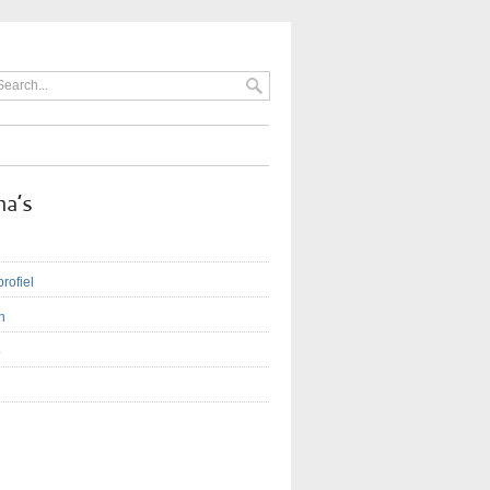
na’s
profiel
n
o