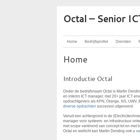
Octal – Senior I
Home
Bedrijfsprofiel
Diensten
P
Home
Introductie Octal
Onder de bedrijfsnaam Octal is Martin Deisting
en interim ICT manager, met 20+ jaar ICT erv
opdrachtgevers als KPN, Orange, NS, UWV, Be
diverse opdrachten
succesvol uitgevoerd.
Vanuit een achtergrond in de (Electro)techniek
manager voor systeem- en infrastructuur ont
met scope variërend van concept tot en met b
Octal en wellicht kan Martin Deisting ook u
va