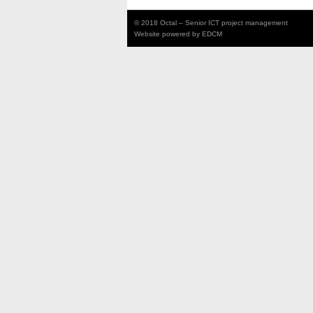
© 2018 Octal – Senior ICT project management
Website powered by
EDCM