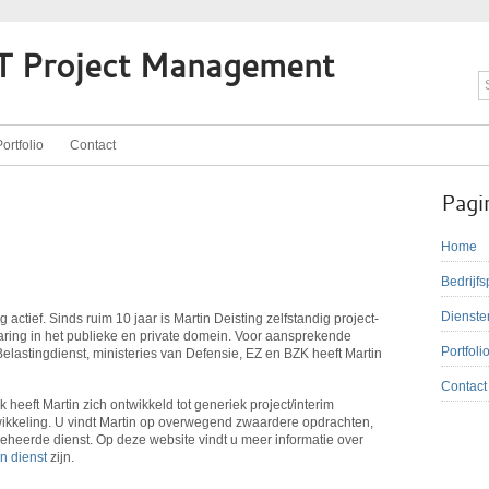
CT Project Management
ortfolio
Contact
Pagi
Home
Bedrijfs
Dienste
 actief. Sinds ruim 10 jaar is Martin Deisting zelfstandig project-
aring in het publieke en private domein. Voor aansprekende
Portfoli
lastingdienst, ministeries van Defensie, EZ en BZK heeft Martin
Contact
 heeft Martin zich ontwikkeld tot generiek project/interim
wikkeling. U vindt Martin op overwegend zwaardere opdrachten,
eheerde dienst. Op deze website vindt u meer informatie over
n dienst
zijn.