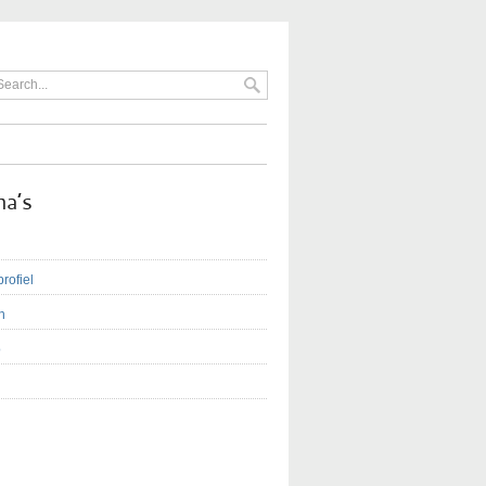
na’s
profiel
n
o