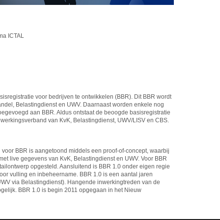
mma ICTAL
sregistratie voor bedrijven te ontwikkelen (BBR). Dit BBR wordt
del, Belastingdienst en UWV. Daarnaast worden enkele nog
oegevoegd aan BBR. Aldus ontstaat de beoogde basisregistratie
werkingsverband van KvK, Belastingdienst, UWV/LISV en CBS.
l voor BBR is aangetoond middels een proof-of-concept, waarbij
 met live gegevens van KvK, Belastingdienst en UWV. Voor BBR
etailontwerp opgesteld. Aansluitend is BBR 1.0 onder eigen regie
or vulling en inbeheername. BBR 1.0 is een aantal jaren
UWV via Belastingdienst). Hangende inwerkingtreden van de
ogelijk. BBR 1.0 is begin 2011 opgegaan in het Nieuw