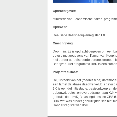
Opdrachtgever:
Ministerie van Economische Zaken, progra
Opdracht:
Realisatie Basisbedrijvenregister 1.0
Omschrijving:
Door min. EZ is opdracht gegeven om een basi
gevuld met gegevens van Kamer van Koophan
niet eerder geregistreerde beroepsgroepen t
Bedrijven. Het programma BBR is een samen
Projectresultaat:
De juistheid van het (theoretische) datamode
een target database daadwerkelijk is gevuld
1.0 is een definitiestudie, basisontwerp en d
gebouwd, getest en overgedragen aan KvK vo
gebruikt door KvK, Belastingdienst en CBS (
BBR-wet was breder gebruik juridisch niet m
Handelsregister van KvK.